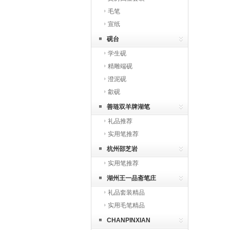
毛笔
宣纸
砚台
学生砚
精雕端砚
澄泥砚
歙砚
善琏双羊牌湖笔
礼品推荐
实用笔推荐
杭州邵芝岩
实用笔推荐
湖州王一品斋笔庄
礼品套装精品
实用毛笔精品
CHANPINXIAN