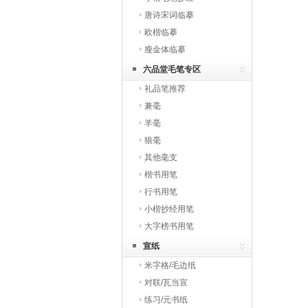
唐诗宋词临摹
欧楷临摹
瘦金体临摹
六品堂毛笔专区
礼品笔推荐
兼毫
羊毫
狼毫
其他毫支
楷书用笔
行书用笔
小楷抄经用笔
大字榜书用笔
宣纸
米字格/毛边纸
对联/瓦当宣
练习/元书纸