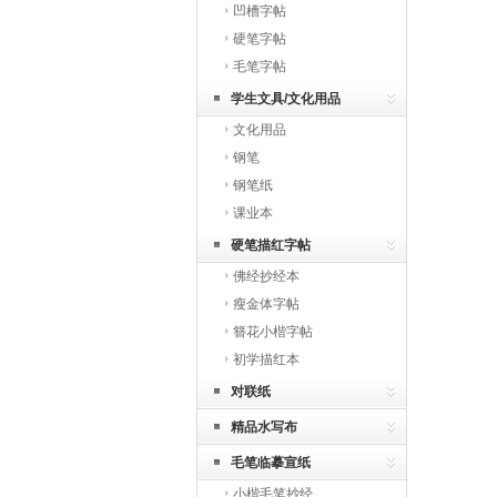
凹槽字帖
硬笔字帖
毛笔字帖
学生文具/文化用品
文化用品
钢笔
钢笔纸
课业本
硬笔描红字帖
佛经抄经本
瘦金体字帖
簪花小楷字帖
初学描红本
对联纸
精品水写布
毛笔临摹宣纸
小楷毛笔抄经