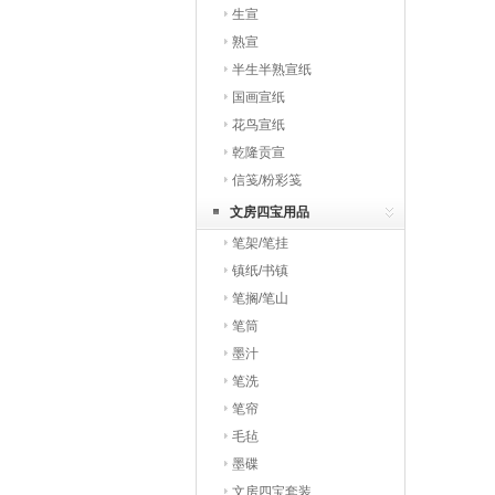
生宣
熟宣
半生半熟宣纸
国画宣纸
花鸟宣纸
乾隆贡宣
信笺/粉彩笺
文房四宝用品
笔架/笔挂
镇纸/书镇
笔搁/笔山
笔筒
墨汁
笔洗
笔帘
毛毡
墨碟
文房四宝套装