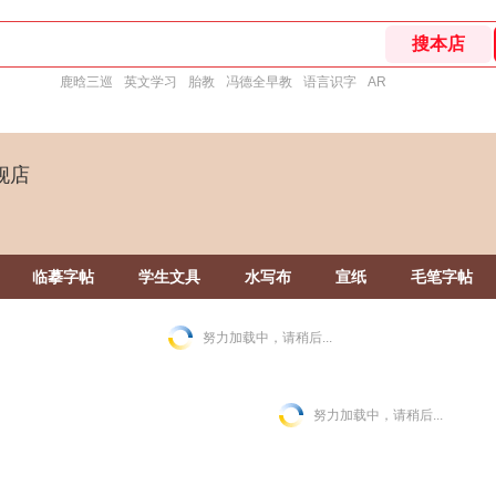
鹿晗三巡
英文学习
胎教
冯德全早教
语言识字
AR
舰店
临摹字帖
学生文具
水写布
宣纸
毛笔字帖
努力加载中，请稍后...
努力加载中，请稍后...