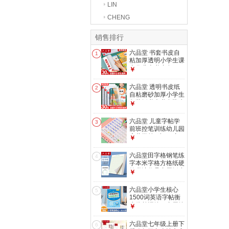
LIN
CHENG
销售排行
六品堂 书套书皮自
1
粘加厚透明小学生课
本作业本书皮套A4
￥
防水书套保护膜一年
级二三四五年级上册
六品堂 透明书皮纸
2
书本 【开学推荐】
自粘磨砂加厚小学生
大号10中号10小号
包装纸书壳书套防水
￥
保护套学生包书纸包
书皮包书膜 开学季
六品堂 儿童字帖学
3
推荐【大10中10小
前班控笔训练幼儿园
10】+40枚姓名贴
启蒙学前3岁456初
￥
学者凹槽练字帖写字
帖幼儿小学生数字练
六品堂田字格钢笔练
4
习册描红 数字1-100
字本米字格方格纸硬
笔书法作品专用纸小
￥
学生练字神器书法纸
速成书写纸 绿色田
六品堂小学生核心
5
字格【爱护视力】 1
1500词英语字帖衡
本
水体单词练习专用练
￥
字帖英文字母每日一
练小学三四五六年级
六品堂七年级上册下
6
描红写字 小学英语