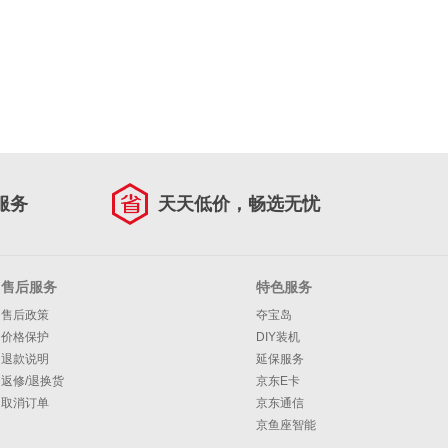
服务
天天低价，畅选无忧
售后服务
特色服务
售后政策
夺宝岛
价格保护
DIY装机
退款说明
延保服务
返修/退换货
京东E卡
取消订单
京东通信
京鱼座智能