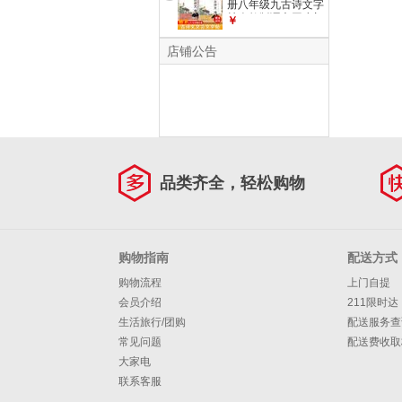
册八年级九古诗文字
核心1500词汇【40
帖人教版语文同步初
￥
页/1本】
中古诗词练字帖初中
生专用文言文默写初
店铺公告
一硬笔楷书小升初钢
笔描红临摹本 【七
年级上册】同步古诗
文字帖
品类齐全，轻松购物
购物指南
配送方式
购物流程
上门自提
会员介绍
211限时达
生活旅行/团购
配送服务查
常见问题
配送费收取
大家电
联系客服