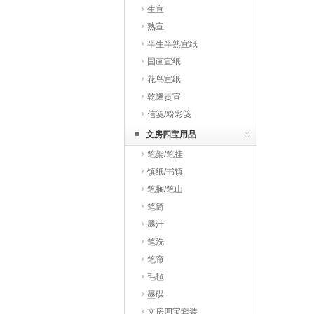
生宣
熟宣
半生半熟宣纸
国画宣纸
花鸟宣纸
乾隆贡宣
信笺/粉彩笺
文房四宝用品
笔架/笔挂
镇纸/书镇
笔搁/笔山
笔筒
墨汁
笔洗
笔帘
毛毡
墨碟
文房四宝套装