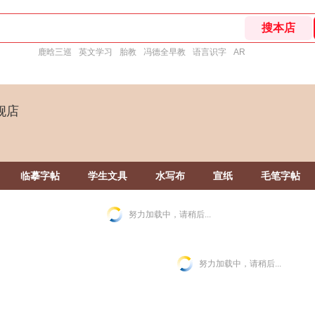
鹿晗三巡
英文学习
胎教
冯德全早教
语言识字
AR
舰店
临摹字帖
学生文具
水写布
宣纸
毛笔字帖
努力加载中，请稍后...
努力加载中，请稍后...