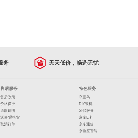
服务
天天低价，畅选无忧
售后服务
特色服务
售后政策
夺宝岛
价格保护
DIY装机
退款说明
延保服务
返修/退换货
京东E卡
取消订单
京东通信
京鱼座智能