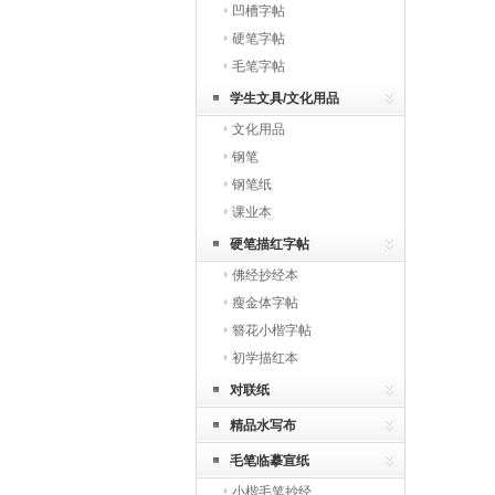
凹槽字帖
硬笔字帖
毛笔字帖
学生文具/文化用品
文化用品
钢笔
钢笔纸
课业本
硬笔描红字帖
佛经抄经本
瘦金体字帖
簪花小楷字帖
初学描红本
对联纸
精品水写布
毛笔临摹宣纸
小楷毛笔抄经