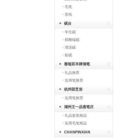
毛笔
宣纸
砚台
学生砚
精雕端砚
澄泥砚
歙砚
善琏双羊牌湖笔
礼品推荐
实用笔推荐
杭州邵芝岩
实用笔推荐
湖州王一品斋笔庄
礼品套装精品
实用毛笔精品
CHANPINXIAN