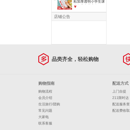
粘加厚透明小学生课
核心1500词汇【40
本作业本书皮套A4
￥
页/1本】
防水书套保护膜一年
级二三四五年级上册
店铺公告
书本 中号20张
【+66张姓名贴】
品类齐全，轻松购物
购物指南
配送方式
购物流程
上门自提
会员介绍
211限时达
生活旅行/团购
配送服务查
常见问题
配送费收取
大家电
联系客服