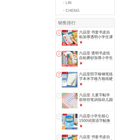
LIN
CHENG
销售排行
六品堂 书套书皮自
1
粘加厚透明小学生课
本作业本书皮套A4
￥
防水书套保护膜一年
级二三四五年级上册
六品堂 透明书皮纸
2
书本 【开学推荐】
自粘磨砂加厚小学生
大号10中号10小号
包装纸书壳书套防水
￥
保护套学生包书纸包
书皮包书膜 开学季
六品堂田字格钢笔练
3
推荐【大10中10小
字本米字格方格纸硬
10】+40枚姓名贴
笔书法作品专用纸小
￥
学生练字神器书法纸
速成书写纸 绿色田
六品堂 儿童字帖学
4
字格【爱护视力】 1
前班控笔训练幼儿园
本
启蒙学前3岁456初
￥
学者凹槽练字帖写字
帖幼儿小学生数字练
六品堂小学生核心
5
习册描红 数字1-100
1500词英语字帖衡
水体单词练习专用练
￥
字帖英文字母每日一
练小学三四五六年级
六品堂 书套书皮自
6
描红写字 小学英语