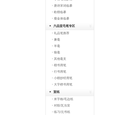
唐诗宋词临摹
欧楷临摹
瘦金体临摹
六品堂毛笔专区
礼品笔推荐
兼毫
羊毫
狼毫
其他毫支
楷书用笔
行书用笔
小楷抄经用笔
大字榜书用笔
宣纸
米字格/毛边纸
对联/瓦当宣
练习/元书纸